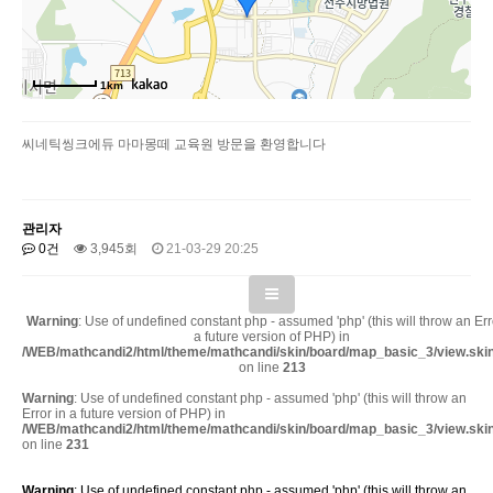
1km
씨네틱씽크에듀 마마몽떼 교육원 방문을 환영합니다
관리자
0건
3,945회
21-03-29 20:25
Warning
: Use of undefined constant php - assumed 'php' (this will throw an Err
a future version of PHP) in
/WEB/mathcandi2/html/theme/mathcandi/skin/board/map_basic_3/view.ski
on line
213
Warning
: Use of undefined constant php - assumed 'php' (this will throw an
Error in a future version of PHP) in
/WEB/mathcandi2/html/theme/mathcandi/skin/board/map_basic_3/view.ski
on line
231
Warning
: Use of undefined constant php - assumed 'php' (this will throw an