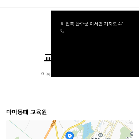
회사소개
교육원현황
전북 완주군 이서면 기지로 47
프로그램
1522-9015
교육원 개설
교육원 현황
교육원현황
커뮤니티
이용해주셔서 감사합니다.
진단평가
인트라넷
마마몽떼 교육원
(구)인트라넷
지도사 과정