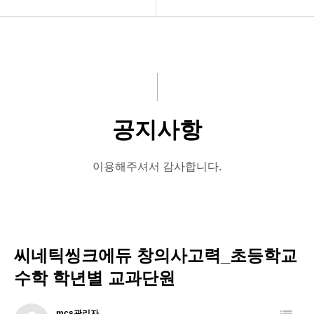
회사소개
공지사항
프로그램
교육자료
교육원 개설
수업자료
공지사항
교육원현황
교육원 소식
커뮤니티
이용해주셔서 감사합니다.
진단평가
인트라넷
씨네틱씽크에듀 창의사고력_초등학교
(구)인트라넷
수학 학년별 교과단원
지도사 과정
mcs관리자