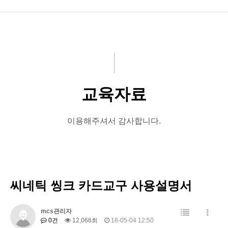
회사소개
프로그램
교육원 개설
교육자료
교육원현황
커뮤니티
이용해주셔서 감사합니다.
진단평가
인트라넷
씨네틱 씽크 카드교구 사용설명서
(구)인트라넷
지도사 과정
mcs관리자
0건
12,066회
18-05-04 12:50