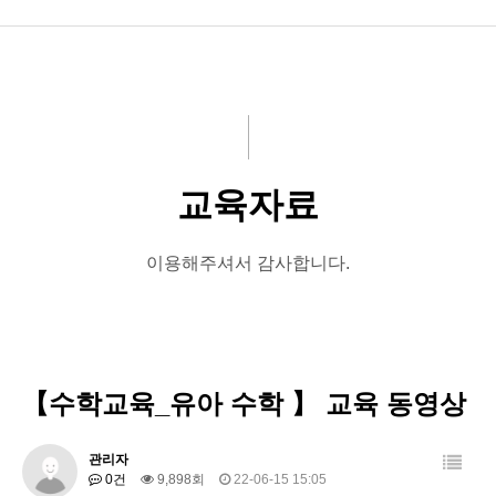
회사소개
프로그램
교육원 개설
교육자료
교육원현황
커뮤니티
이용해주셔서 감사합니다.
진단평가
인트라넷
【수학교육_유아 수학 】 교육 동영상
(구)인트라넷
지도사 과정
관리자
0건
9,898회
22-06-15 15:05